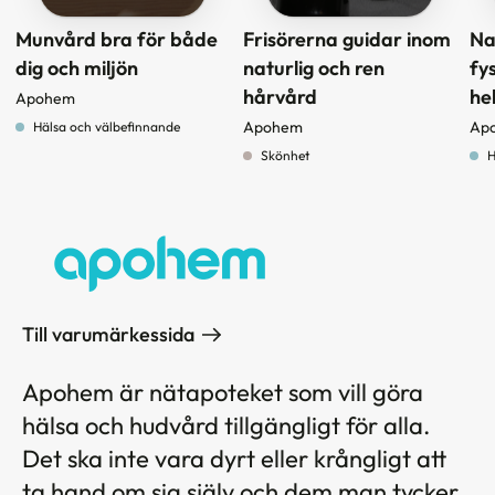
Munvård bra för både
Frisörerna guidar inom
Na
dig och miljön
naturlig och ren
fy
hårvård
he
Apohem
Apohem
Ap
Hälsa och välbefinnande
Skönhet
H
Till varumärkessida
Apohem är nätapoteket som vill göra
hälsa och hudvård tillgängligt för alla.
Det ska inte vara dyrt eller krångligt att
ta hand om sig själv och dem man tycker