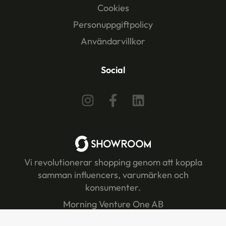
Cookies
Personuppgiftpolicy
Användarvillkor
Social
Vi revolutionerar shopping genom att koppla
samman influencers, varumärken och
konsumenter.
Morning Venture One AB
Org.nr: 559483-1694