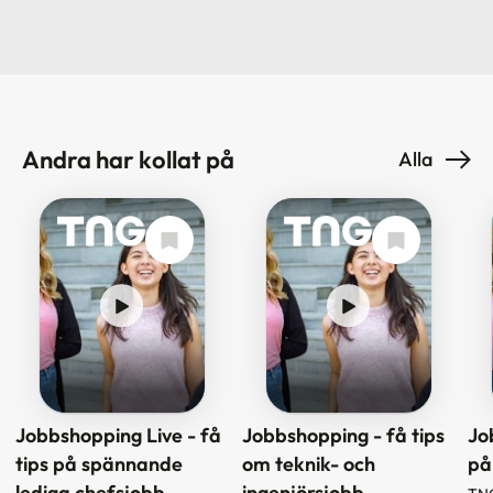
Andra har kollat på
Alla
Jobbshopping Live - få
Jobbshopping - få tips
Jo
tips på spännande
om teknik- och
på
lediga chefsjobb
ingenjörsjobb